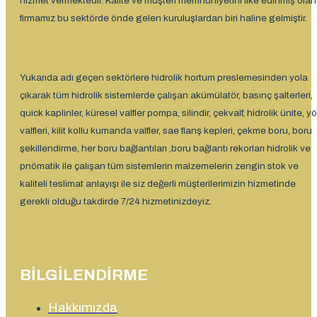
hizmet vermektedir. Kalite ve müşteri memnuniyetini ilke edinmiş olan
firmamız bu sektörde önde gelen kuruluşlardan biri haline gelmiştir.
Yukarıda adı geçen sektörlere hidrolik hortum preslemesinden yola
çıkarak tüm hidrolik sistemlerde çalışan akümülatör, basınç şalterleri,
quick kaplinler, küresel valfler pompa, silindir, çekvalf, hidrolik ünite, y
valfleri, kilit kollu kumanda valfler, sae flanş kepleri, çekme boru, boru
şekillendirme, her boru bağlantıları ,boru bağlantı rekorları hidrolik ve
pnömatik ile çalışan tüm sistemlerin malzemelerin zengin stok ve
kaliteli teslimat anlayışı ile siz değerli müşterilerimizin hizmetinde
gerekli olduğu takdirde 7/24 hizmetinizdeyiz.
BILGILENDIRME
Hakkımızda