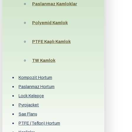
Paslanmaz Kamloklar
Polyemid Kamlok
PTFE Kaplı Kamlok
TW Kamlok
Kompozit Hortum
Paslanmaz Hortum
Lock Kelepçe
Pyrojacket
Sae Flanş
PTFE (Teflon) Hortum