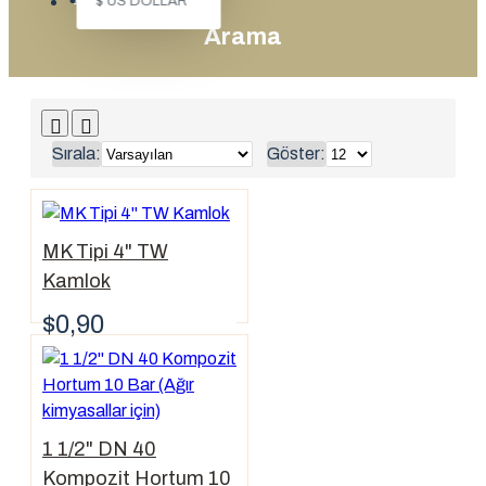
$
US DOLLAR
Arama
Sırala:
Göster:
MK Tipi 4" TW
Kamlok
$0,90
1 1/2" DN 40
Kompozit Hortum 10