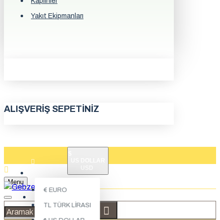
Kaplinler
Yakıt Ekipmanları
ALIŞVERIŞ SEPETINIZ
$
US DOLLAR
USD
ÜYE GIRIŞI
Menu
€
EURO
ÜYE KAYDI
TL
TÜRK LIRASI
İLETIŞIM