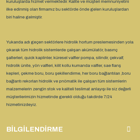
kuruluşlarda hizmet vermektedir. Kalite ve müşteri memnuniyetini
ilke edinmiş olan firmamız bu sektörde önde gelen kuruluşlardan
biri haline gelmiştir.
Yukarıda adı geçen sektörlere hidrolik hortum preslemesinden yola
çıkarak tüm hidrolik sistemlerde çalışan akümülatör, basınç
şalterleri, quick kaplinler, küresel valfler pompa, silindir, çekvalf,
hidrolik ünite, yön valfleri, kilit kollu kumanda valfler, sae flanş
kepleri, çekme boru, boru şekillendirme, her boru bağlantıları ,boru
bağlantı rekorları hidrolik ve pnömatik ile çalışan tüm sistemlerin
malzemelerin zengin stok ve kaliteli teslimat anlayışı ile siz değerli
müşterilerimizin hizmetinde gerekli olduğu takdirde 7/24
hizmetinizdeyiz.
BILGILENDIRME