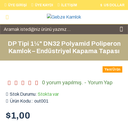
ÜYE GIRIŞI
ÜYE KAYDI
İLETIŞIM
$
US DOLLAR
DP Tipi 1¼" DN32 Polyamid Poliperon
Kamlok – Endüstriyel Kapama Tapası
Yeni Ürün
0 yorum yapılmış.
-
Yorum Yap
Stok Durumu:
Stokta var
Ürün Kodu::
out001
$1,00