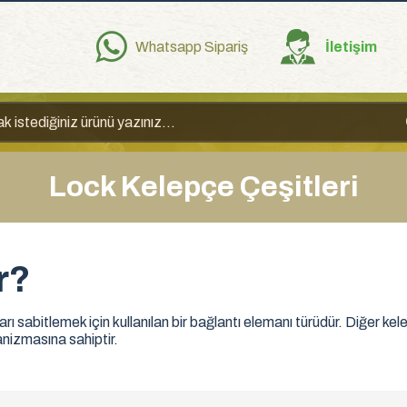
Whatsapp Sipariş
İletişim
Lock Kelepçe Çeşitleri
r?
arı sabitlemek için kullanılan bir bağlantı elemanı türüdür. Diğer kel
kanizmasına sahiptir.
sı, kelepçenin gevşemesini veya yerinden çıkmasını önler, bu da yü