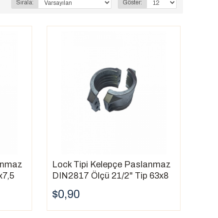
Sırala:
Göster:
rır ve pratiklik sağlar.
n uygun hale getirir.
laydır.
ebilirler.
lanmaz
Lock Tipi Kelepçe Paslanmaz
ıştır.
x7,5
DIN2817 Ölçü 21/2" Tip 63x8
$0,90
.
ir ortamda paslanmaz çelik kelepçe kullanın.