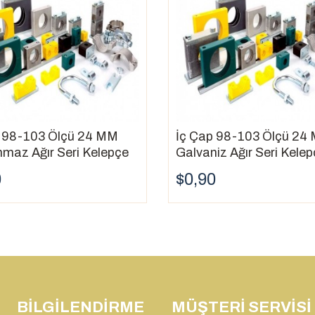
p 98-103 Ölçü 24 MM
İç Çap 98-103 Ölçü 24
maz Ağır Seri Kelepçe
Galvaniz Ağır Seri Kele
0
$0,90
BILGILENDIRME
MÜŞTERI SERVISI