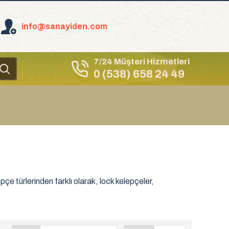
info@sanayiden.com
7/24 Müşteri Hizmetleri
0 (538) 658 24 49
epçe türlerinden farklı olarak, lock kelepçeler,
ksek titreşimli veya basınçlı ortamlarda bile güvenli