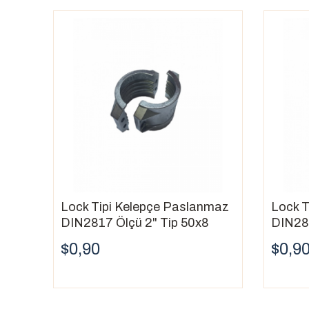
Basınç:
Kelepçenin, sistemdeki basıncı kaldır
Uygulama:
Kelepçenin, uygulamanız için uygun
Lock Tipi Kelepçe Paslanmaz
Lock T
DIN2817 Ölçü 2" Tip 50x8
DIN281
$0,90
$0,9