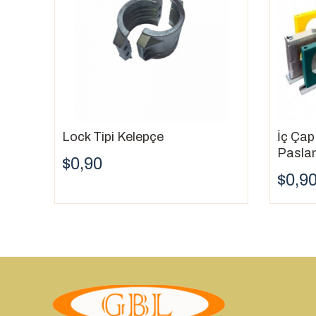
Lock Tipi Kelepçe
İç Ça
Paslan
$0,90
$0,9