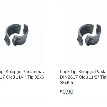
abilecek kapasitede olduğundan emin olun.
 bir tasarıma sahip olduğundan emin olun.
ipi Kelepçe Paslanmaz
Lock Tipi Kelepçe Pas
7 Ölçü 11/4" Tip 32x6
DIN2817 Ölçü 11/2" Tip
38x6,5
0
$0,90