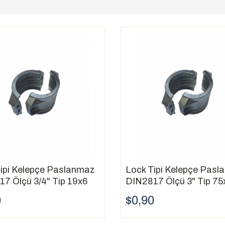
, aletsiz kurulum ve sökme için tasarlanmıştır, bu da zaman kazandı
ve tasarımlarda mevcuttur, bu da onları çok çeşitli uygulamalar içi
 üretilen lock kelepçeler, zorlu koşullarda bile uzun ömürlüdür.
rüdür. Kam ve kol prensibine göre çalışır ve kurulumu ve sökümü ko
ve borular için uygundur. Paslanmaz çelik veya naylon banttan üretil
lar için uygundur. Bant, bir cıvata veya vida ile gerilir.
ipi Kelepçe Paslanmaz
Lock Tipi Kelepçe Pas
 endüstrisinde kullanılan yüksek basınçlı uygulamalar için tasarlanm
7 Ölçü 3/4" Tip 19x6
DIN2817 Ölçü 3" Tip 75
nler:
0
$0,90
tediğiniz hortum veya borunun çapına uygun olduğundan emin olun
bir malzemeden yapılmış olduğundan emin olun. Örneğin, korozif b