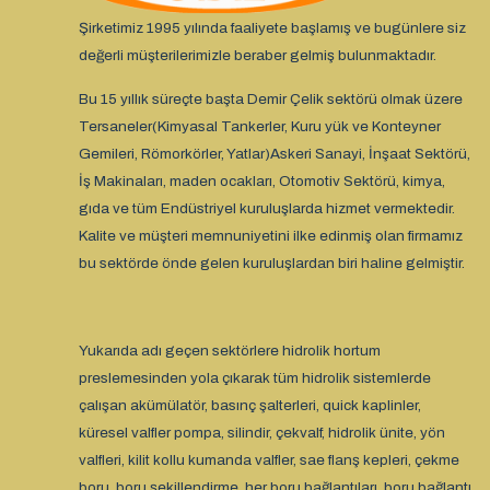
Şirketimiz 1995 yılında faaliyete başlamış ve bugünlere siz
değerli müşterilerimizle beraber gelmiş bulunmaktadır.
Bu 15 yıllık süreçte başta Demir Çelik sektörü olmak üzere
Tersaneler(Kimyasal Tankerler, Kuru yük ve Konteyner
Gemileri, Römorkörler, Yatlar)Askeri Sanayi, İnşaat Sektörü,
İş Makinaları, maden ocakları, Otomotiv Sektörü, kimya,
gıda ve tüm Endüstriyel kuruluşlarda hizmet vermektedir.
Kalite ve müşteri memnuniyetini ilke edinmiş olan firmamız
bu sektörde önde gelen kuruluşlardan biri haline gelmiştir.
Yukarıda adı geçen sektörlere hidrolik hortum
preslemesinden yola çıkarak tüm hidrolik sistemlerde
çalışan akümülatör, basınç şalterleri, quick kaplinler,
küresel valfler pompa, silindir, çekvalf, hidrolik ünite, yön
valfleri, kilit kollu kumanda valfler, sae flanş kepleri, çekme
boru, boru şekillendirme, her boru bağlantıları ,boru bağlantı