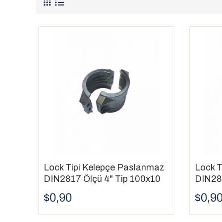
bir bağlantı sağlar.
Kolay Kurulum ve Sökme:
Birçok lock kelepçe
Çok Yönlülük:
Farklı boyutlarda, malzemelerde 
Dayanıklılık:
Sağlam ve dayanıklı malzemelerden
Lock Kelepçelerin Kullanım Alanları:
Otomotiv endüstrisi
Havacılık ve uzay
Tarım ve makine
Hidrolik ve pnömatik sistemler
İnşaat ve tesisat
Kimya ve petrokimya endüstrisi
Lock Kelepçe Türleri:
Kamlok Kelepçeler:
En yaygın
lock kelepçe
tü
Kilitli Bant Kelepçeler:
İnce duvarlı hortumlar 
Bantlı Kelepçeler:
Daha büyük hortumlar ve boru
Lock Tipi Kelepçe Paslanmaz
Lock T
Alyans Kelepçeler:
Özellikle havacılık ve uzay
DIN2817 Ölçü 4" Tip 100x10
DIN281
Lock Kelepçe Seçerken Dikkat Edilmesi Gereke
$0,90
$0,9
Kelepçenin Boyutu:
Kelepçenin, bağlamak is
Malzeme:
Kelepçenin, çalışma ortamına uygun 