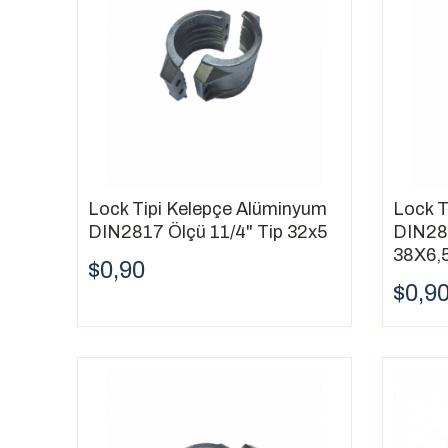
Lock Tipi Kelepçe Alüminyum
Lock T
DIN2817 Ölçü 11/4" Tip 32x5
DIN281
38X6,
$0,90
$0,9