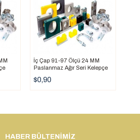
 MM
İç Çap 91-97 Ölçü 24 MM
pçe
Paslanmaz Ağır Seri Kelepçe
$0,90
HABER BÜLTENIMIZ