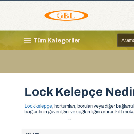
Tüm Kategoriler
Lock Kelepçe Nedi
Lock kelepçe
, hortumları, boruları veya diğer bağlantıl
bağlantının güvenliğini ve sağlamlığını artıran kilit me
Lock Kelepçelerin Özellikleri:
Güvenli ve Sağlam Bağlantı:
Kilit mekanizma