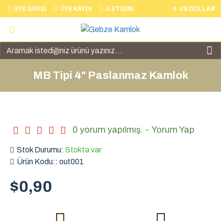
ÜYE GIRIŞI
ÜYE KAYDI
İLETIŞIM
$
US DOLLAR
MB Tipi 4" Paslanmaz Kamlok
0 yorum yapılmış.
-
Yorum Yap
Stok Durumu:
Stokta var
Ürün Kodu::
out001
$0,90