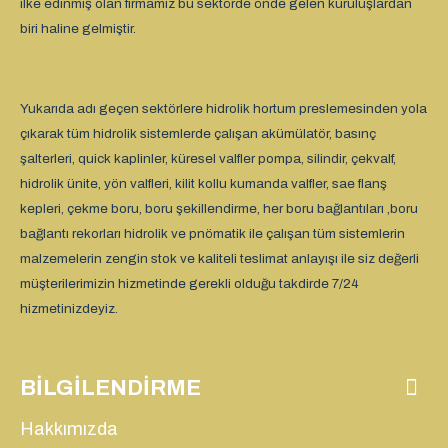
ilke edinmiş olan firmamız bu sektörde önde gelen kuruluşlardan
biri haline gelmiştir.
Yukarıda adı geçen sektörlere hidrolik hortum preslemesinden yola
çıkarak tüm hidrolik sistemlerde çalışan akümülatör, basınç
şalterleri, quick kaplinler, küresel valfler pompa, silindir, çekvalf,
hidrolik ünite, yön valfleri, kilit kollu kumanda valfler, sae flanş
kepleri, çekme boru, boru şekillendirme, her boru bağlantıları ,boru
bağlantı rekorları hidrolik ve pnömatik ile çalışan tüm sistemlerin
malzemelerin zengin stok ve kaliteli teslimat anlayışı ile siz değerli
müşterilerimizin hizmetinde gerekli olduğu takdirde 7/24
hizmetinizdeyiz.
BILGILENDIRME
Hakkımızda