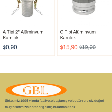
A Tipi 2" Alüminyum
G Tipi Alüminyum
Kamlok
Kamlok
$0,90
$15,90
$19,90
Şirketimiz 1995 yılında faaliyete başlamış ve bugünlere siz değerli
müşterilerimizle beraber gelmiş bulunmaktadır.