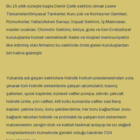
Bu 15 yıllık süreçte başta Demir Çelik sektörü olmak üzere
Tersaneler(Kimyasal Tankerler, Kuru yük ve Konteyner Gemileri,
Römorkörler, Yatlar)Askeri Sanayi, İnşaat Sektörü, İş Makinaları,
maden ocakları, Otomotiv Sektörü, kimya, gıda ve tüm Endüstriyel
kuruluşlarda hizmet vermektedir. Kalite ve müşteri memnuniyetini
ilke edinmiş olan firmamız bu sektörde önde gelen kuruluşlardan
biri haline gelmiştir.
Yukarıda adı geçen sektörlere hidrolik hortum preslemesinden yola
çıkarak tüm hidrolik sistemlerde çalışan akümülatör, basınç
şalterleri, quick kaplinler, küresel valfler pompa, silindir, çekvalf,
hidrolik ünite, yön valfleri, kilit kollu kumanda valfler, sae flanş
kepleri, çekme boru, boru şekillendirme, her boru bağlantıları ,boru
bağlantı rekorları hidrolik ve pnömatik ile çalışan tüm sistemlerin
malzemelerin zengin stok ve kaliteli teslimat anlayışı ile siz değerli
müşterilerimizin hizmetinde gerekli olduğu takdirde 7/24