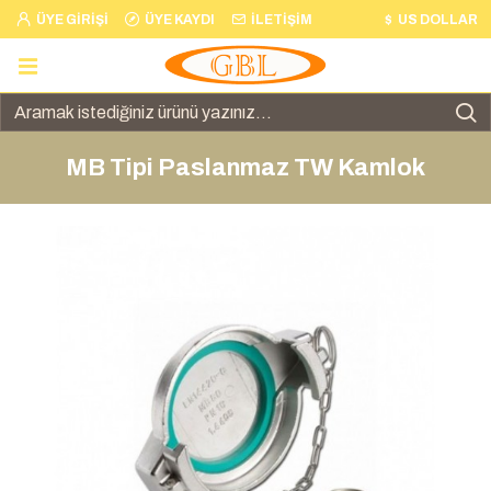
ÜYE GIRIŞI
ÜYE KAYDI
İLETIŞIM
$
US DOLLAR
MB Tipi Paslanmaz TW Kamlok