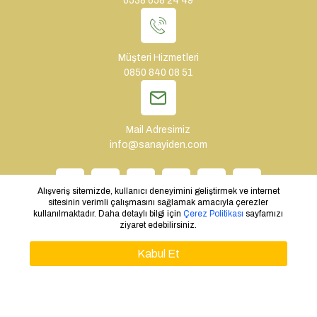
0538 658 24 49
Müşteri Hizmetleri
0850 840 08 51
Mail Adresimiz
info@sanayiden.com
Alışveriş sitemizde, kullanıcı deneyimini geliştirmek ve internet
sitesinin verimli çalışmasını sağlamak amacıyla çerezler
kullanılmaktadır. Daha detaylı bilgi için
Çerez Politikası
sayfamızı
ziyaret edebilirsiniz.
WHATSAPP SIPARIŞ
Copyright © 2024 - Tüm Hakları Saklıdır. Tasarım: Sanayiden.com
Kabul Et
TEKLIF AL