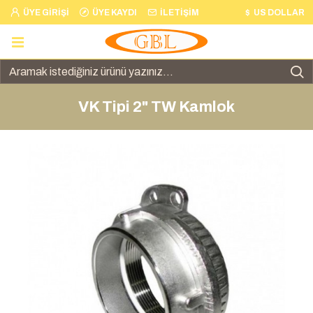
ÜYE GIRIŞI
ÜYE KAYDI
İLETIŞIM
$
US DOLLAR
VK Tipi 2" TW Kamlok