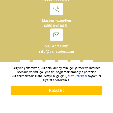
0538 658 24 49
Müşteri Hizmetleri
0850 840 08 51
Mail Adresimiz
info@sanayiden.com
Alışveriş sitemizde, kullanıcı deneyimini geliştirmek ve internet
sitesinin verimli çalışmasını sağlamak amacıyla çerezler
kullanılmaktadır. Daha detaylı bilgi için
Çerez Politikası
sayfamızı
ziyaret edebilirsiniz.
WHATSAPP SIPARIŞ
Copyright © 2024 - Tüm Hakları Saklıdır. Tasarım: Sanayiden.com
Kabul Et
TEKLIF AL