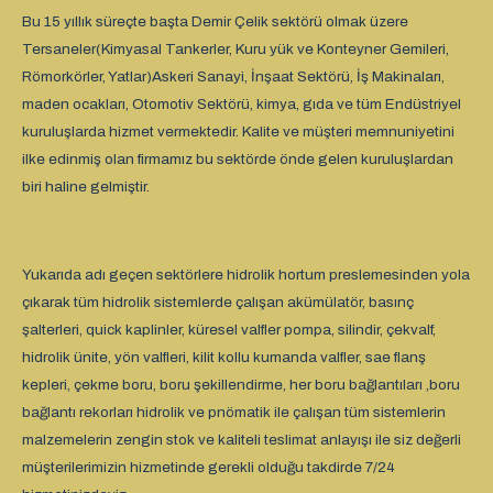
Bu 15 yıllık süreçte başta Demir Çelik sektörü olmak üzere
Tersaneler(Kimyasal Tankerler, Kuru yük ve Konteyner Gemileri,
Römorkörler, Yatlar)Askeri Sanayi, İnşaat Sektörü, İş Makinaları,
maden ocakları, Otomotiv Sektörü, kimya, gıda ve tüm Endüstriyel
kuruluşlarda hizmet vermektedir. Kalite ve müşteri memnuniyetini
ilke edinmiş olan firmamız bu sektörde önde gelen kuruluşlardan
biri haline gelmiştir.
Yukarıda adı geçen sektörlere hidrolik hortum preslemesinden yola
çıkarak tüm hidrolik sistemlerde çalışan akümülatör, basınç
şalterleri, quick kaplinler, küresel valfler pompa, silindir, çekvalf,
hidrolik ünite, yön valfleri, kilit kollu kumanda valfler, sae flanş
kepleri, çekme boru, boru şekillendirme, her boru bağlantıları ,boru
bağlantı rekorları hidrolik ve pnömatik ile çalışan tüm sistemlerin
malzemelerin zengin stok ve kaliteli teslimat anlayışı ile siz değerli
müşterilerimizin hizmetinde gerekli olduğu takdirde 7/24