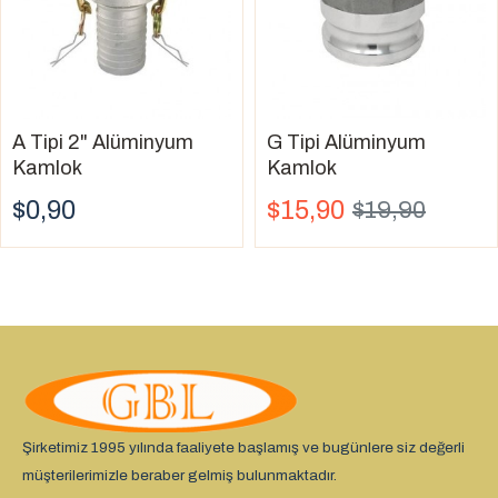
A Tipi 2" Alüminyum
G Tipi Alüminyum
Kamlok
Kamlok
$0,90
$15,90
$19,90
Şirketimiz 1995 yılında faaliyete başlamış ve bugünlere siz değerli
müşterilerimizle beraber gelmiş bulunmaktadır.