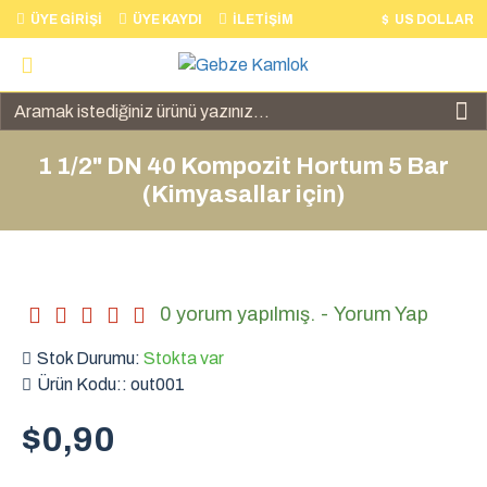
ÜYE GIRIŞI
ÜYE KAYDI
İLETIŞIM
$
US DOLLAR
1 1/2" DN 40 Kompozit Hortum 5 Bar
(Kimyasallar için)
0 yorum yapılmış.
-
Yorum Yap
Stok Durumu:
Stokta var
Ürün Kodu::
out001
$0,90