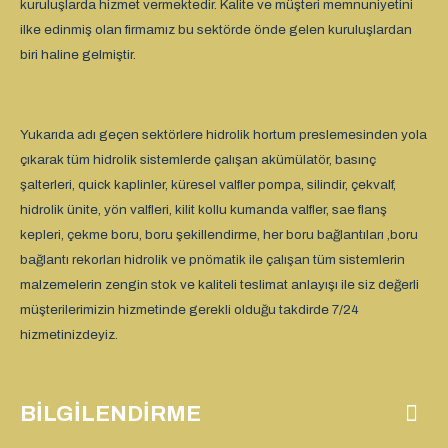
kuruluşlarda hizmet vermektedir. Kalite ve müşteri memnuniyetini
ilke edinmiş olan firmamız bu sektörde önde gelen kuruluşlardan
biri haline gelmiştir.
Yukarıda adı geçen sektörlere hidrolik hortum preslemesinden yola
çıkarak tüm hidrolik sistemlerde çalışan akümülatör, basınç
şalterleri, quick kaplinler, küresel valfler pompa, silindir, çekvalf,
hidrolik ünite, yön valfleri, kilit kollu kumanda valfler, sae flanş
kepleri, çekme boru, boru şekillendirme, her boru bağlantıları ,boru
bağlantı rekorları hidrolik ve pnömatik ile çalışan tüm sistemlerin
malzemelerin zengin stok ve kaliteli teslimat anlayışı ile siz değerli
müşterilerimizin hizmetinde gerekli olduğu takdirde 7/24
hizmetinizdeyiz.
BILGILENDIRME