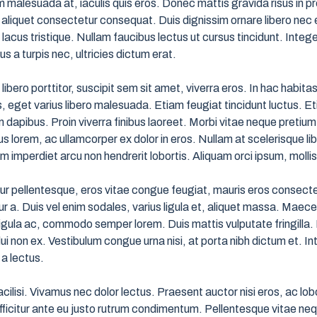
 malesuada at, iaculis quis eros. Donec mattis gravida risus in p
aliquet consectetur consequat. Duis dignissim ornare libero nec ef
acus tristique. Nullam faucibus lectus ut cursus tincidunt. Integer
us a turpis nec, ultricies dictum erat.
ibero porttitor, suscipit sem sit amet, viverra eros. In hac habit
, eget varius libero malesuada. Etiam feugiat tincidunt luctus. Et
 dapibus. Proin viverra finibus laoreet. Morbi vitae neque pretium,
 lorem, ac ullamcorper ex dolor in eros. Nullam at scelerisque lib
am imperdiet arcu non hendrerit lobortis. Aliquam orci ipsum, mollis
 pellentesque, eros vitae congue feugiat, mauris eros consectet
a. Duis vel enim sodales, varius ligula et, aliquet massa. Maecen
 ligula ac, commodo semper lorem. Duis mattis vulputate fringilla. 
ui non ex. Vestibulum congue urna nisi, at porta nibh dictum et. 
 a lectus.
cilisi. Vivamus nec dolor lectus. Praesent auctor nisi eros, ac lobo
icitur ante eu justo rutrum condimentum. Pellentesque vitae neque 