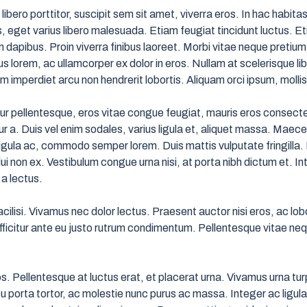
ibero porttitor, suscipit sem sit amet, viverra eros. In hac habit
, eget varius libero malesuada. Etiam feugiat tincidunt luctus. Et
 dapibus. Proin viverra finibus laoreet. Morbi vitae neque pretium,
 lorem, ac ullamcorper ex dolor in eros. Nullam at scelerisque lib
am imperdiet arcu non hendrerit lobortis. Aliquam orci ipsum, mollis
 pellentesque, eros vitae congue feugiat, mauris eros consectet
a. Duis vel enim sodales, varius ligula et, aliquet massa. Maecen
 ligula ac, commodo semper lorem. Duis mattis vulputate fringilla. 
ui non ex. Vestibulum congue urna nisi, at porta nibh dictum et. 
 a lectus.
cilisi. Vivamus nec dolor lectus. Praesent auctor nisi eros, ac lobo
icitur ante eu justo rutrum condimentum. Pellentesque vitae neque 
 Pellentesque at luctus erat, et placerat urna. Vivamus urna turpis
rcu porta tortor, ac molestie nunc purus ac massa. Integer ac ligul