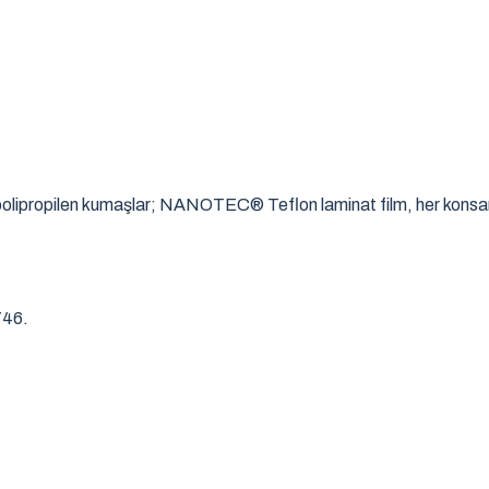
k polipropilen kumaşlar; NANOTEC® Teflon laminat film, her kons
746.