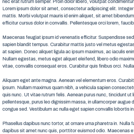
nec erat rutrum semper. Proin dolor libero, volutpat condimentum
Lorem ipsum dolor sit amet, consectetur adipiscing elit. Integer 
mattis. Morbi volutpat mauris id enim aliquet, sit amet bibendum l
efficitur cursus dolor in convallis. Pellentesque orci lorem, faucib
Maecenas feugiat ipsum id venenatis efficitur. Suspendisse sed l
sapien blandit tempus. Curabitur mattis justo vel metus egestas
at sapien. Donec aliquet ligula ac ipsum maximus, ac iaculis enim
Nullam egestas, metus eget aliquet eleifend, libero odio maximus
vitae, convallis consequat eros. Curabitur quis finibus orci. Null
Aliquam eget ante magna. Aenean vel elementum eros. Curabitur
ipsum. Nullam maximus quam nibh, a vehicula sapien consectetur 
quis nunc. Ut vitae rutrum felis. Aenean purus nunc, tincidunt ut
pellentesque, purus leo dignissim massa, in ullamcorper augue d
congue sed. Vestibulum ac nulla eget sapien convallis lobortis in
Phasellus dapibus nunc tortor, at ornare urna pharetra in. Nulla fa
dapibus sit amet nunc quis, porttitor euismod odio. Maecenas eff