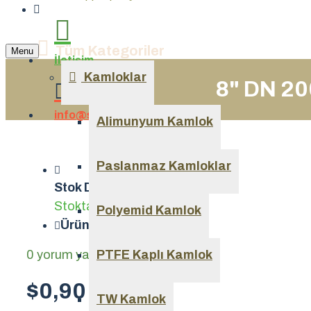
Tüm Kategoriler
Menu
İletişim
Kamloklar
8" DN 20
info@sanayiden.com
Alimunyum Kamlok
Paslanmaz Kamloklar
Stok Durumu:
Stokta var
Polyemid Kamlok
Ürün Kodu::
out001
0 yorum yapılmış.
PTFE Kaplı Kamlok
-
Yorum Yap
$0,90
TW Kamlok