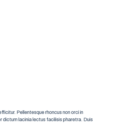
ficitur. Pellentesque rhoncus non orci in
 dictum lacinia lectus facilisis pharetra. Duis