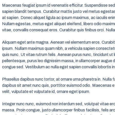
Maecenas feugiat ipsum id venenatis efficitur. Suspendisse sed l
sapien blandit tempus. Curabitur mattis justo vel metus egestas
at sapien. Donec aliquet ligula ac ipsum maximus, ac iaculis enim
Nullam egestas, metus eget aliquet eleifend, libero odio maximus
vitae, convallis consequat eros. Curabitur quis finibus orci. Null
Aliquam eget ante magna. Aenean vel elementum eros. Curabitur
ipsum. Nullam maximus quam nibh, a vehicula sapien consectetur 
quis nunc. Ut vitae rutrum felis. Aenean purus nunc, tincidunt ut
pellentesque, purus leo dignissim massa, in ullamcorper augue d
congue sed. Vestibulum ac nulla eget sapien convallis lobortis in
Phasellus dapibus nunc tortor, at ornare urna pharetra in. Nulla fa
dapibus sit amet nunc quis, porttitor euismod odio. Maecenas eff
velit, vulputate et vulputate id, ornare eget ipsum.
Integer nunc nunc, euismod non interdum sed, volutpat vitae eros.
massa. Proin congue, justo ullamcorper finibus facilisis, felis a