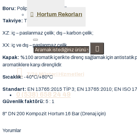
Boru:
Polipropilen veya PTFE.
Hortum Rekorları
Takviye:
Tekstil, iç ve dış teller:
XZ: iç – paslanmaz çelik; dış – karbon çelik;
XX: iç ve dış – paslanmaz çelik.
Kapak:
%100 aromatik içerikte direnç sağlamak için antistati
aromatiklere karşı dirençlidir.
7/24 Müşteri Hizmetleri
Sıcaklık:
-40°C/+80°C
Standart:
EN 13765:2015 TİP 3; EN 13765:2010; EN ISO 1
0 (538) 658 24 49
Güvenlik faktörü:
5 : 1
8" DN 200 Kompozit Hortum 16 Bar (Drenaj için)
Yorumlar