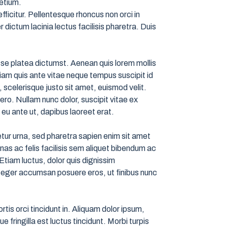
retium.
ficitur. Pellentesque rhoncus non orci in
 dictum lacinia lectus facilisis pharetra. Duis
asse platea dictumst. Aenean quis lorem mollis
iam quis ante vitae neque tempus suscipit id
 scelerisque justo sit amet, euismod velit.
ero. Nullam nunc dolor, suscipit vitae ex
 eu ante ut, dapibus laoreet erat.
ur urna, sed pharetra sapien enim sit amet
as ac felis facilisis sem aliquet bibendum ac
Etiam luctus, dolor quis dignissim
Integer accumsan posuere eros, ut finibus nunc
rtis orci tincidunt in. Aliquam dolor ipsum,
fringilla est luctus tincidunt. Morbi turpis