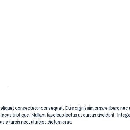
aliquet consectetur consequat. Duis dignissim ornare libero nec ef
acus tristique. Nullam faucibus lectus ut cursus tincidunt. Integer
us a turpis nec, ultricies dictum erat.