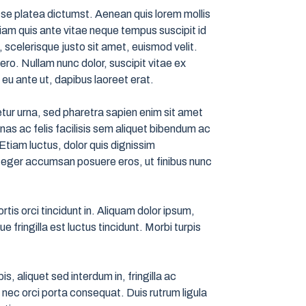
asse platea dictumst. Aenean quis lorem mollis
iam quis ante vitae neque tempus suscipit id
 scelerisque justo sit amet, euismod velit.
ero. Nullam nunc dolor, suscipit vitae ex
 eu ante ut, dapibus laoreet erat.
ur urna, sed pharetra sapien enim sit amet
as ac felis facilisis sem aliquet bibendum ac
Etiam luctus, dolor quis dignissim
Integer accumsan posuere eros, ut finibus nunc
rtis orci tincidunt in. Aliquam dolor ipsum,
fringilla est luctus tincidunt. Morbi turpis
, aliquet sed interdum in, fringilla ac
a nec orci porta consequat. Duis rutrum ligula