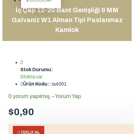
$
US DOLLAR
İç Çap 12-20 Bant Genişliği 9 MM
Galvaniz W1 Alman Tipi Paslanmaz
Kamlok
Stok Durumu:
Stokta var
Ürün Kodu::
out001
0 yorum yapılmış.
-
Yorum Yap
$0,90
TEKLIF AL