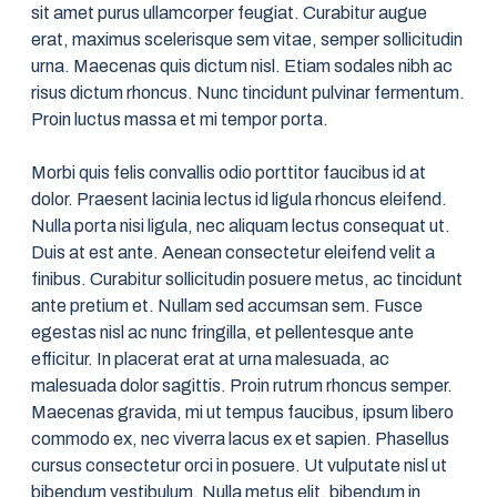
sit amet purus ullamcorper feugiat. Curabitur augue
erat, maximus scelerisque sem vitae, semper sollicitudin
urna. Maecenas quis dictum nisl. Etiam sodales nibh ac
risus dictum rhoncus. Nunc tincidunt pulvinar fermentum.
Proin luctus massa et mi tempor porta.
Morbi quis felis convallis odio porttitor faucibus id at
dolor. Praesent lacinia lectus id ligula rhoncus eleifend.
Nulla porta nisi ligula, nec aliquam lectus consequat ut.
Duis at est ante. Aenean consectetur eleifend velit a
finibus. Curabitur sollicitudin posuere metus, ac tincidunt
ante pretium et. Nullam sed accumsan sem. Fusce
egestas nisl ac nunc fringilla, et pellentesque ante
efficitur. In placerat erat at urna malesuada, ac
malesuada dolor sagittis. Proin rutrum rhoncus semper.
Maecenas gravida, mi ut tempus faucibus, ipsum libero
commodo ex, nec viverra lacus ex et sapien. Phasellus
cursus consectetur orci in posuere. Ut vulputate nisl ut
bibendum vestibulum. Nulla metus elit, bibendum in