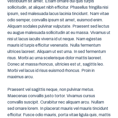
vestibulum sit amet. Etiam ornare dui quis turpis
sollicitudin, at aliquet nibh efficitur. Phasellus fringilla nisi
ipsum, sed malesuada lacus lacinia tincidunt. Nam vitae
odio semper, convallis ipsum sit amet, euismod enim.
Aliquam sodales pulvinar vulputate. Praesent sed lectus
eu augue malesuada sollicitudin at eu massa. Vivamus ut
nisi ut lacus iaculis viverra id ut neque. Nam egestas
mauris id turpis efficitur venenatis. Nulla fermentum
ultrices laoreet. Aliquam ut est urna. In sed fermentum
risus. Morbi ac urna scelerisque dolor mattis laoreet.
Donec at massa rhoncus, ultricies est ut, sagittis leo.
Morbi vel lacus id risus euismod rhoncus. Proin in
maximus arcu.
Praesent vel sagittis neque, non pulvinar metus.
Maecenas convallis justo tortor. Vivamus cursus
convallis suscipit. Curabitur nec aliquam arcu. Nullam
sed ornare lorem. In placerat mauris vel mauris tincidunt
efficitur. Fusce odio mauris, porta vitae ligula quis, mattis