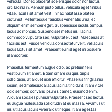
vehicula. Donec placerat scelerisque dolor, non luctus
orci lacinia in. Aenean justo tellus, vehicula eget finibus
vitae, iaculis sit amet velit. In hac habitasse platea
dictumst. Pellentesque faucibus venenatis urna, et
aliquam enim semper eget. Suspendisse iaculis tempus
lacus ac rhoncus. Suspendisse metus nisi, lacinia
commodo vulputate sed, vulputate ut est. Maecenas at
facilisis est. Fusce vehicula consectetur velit, vel iaculis
lacus luctus sit amet. Praesent eu nisl eget mi posuere
ullamcorper.
Phasellus fermentum augue odio, ac pretium felis
vestibulum sit amet. Etiam ornare dui quis turpis
sollicitudin, at aliquet nibh efficitur. Phasellus fringilla nisi
ipsum, sed malesuada lacus lacinia tincidunt. Nam vitae
odio semper, convallis ipsum sit amet, euismod enim.
Aliquam sodales pulvinar vulputate. Praesent sed lectus
eu augue malesuada sollicitudin at eu massa. Vivamus ut
nisi ut lacus iaculis viverra id ut neque. Nam egestas