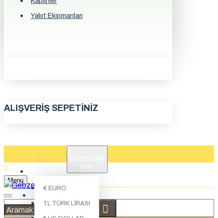
Kaplinler
Yakıt Ekipmanları
ALIŞVERIŞ SEPETINIZ
$
US DOLLAR
USD
ÜYE GIRIŞI
Menu
€
EURO
ÜYE KAYDI
TL
TÜRK LIRASI
İLETIŞIM