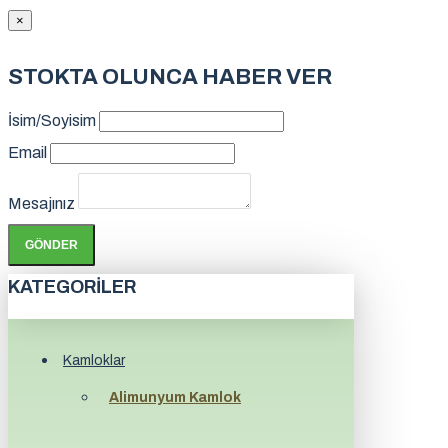
×
STOKTA OLUNCA HABER VER
İsim/Soyisim
Email
Mesajınız
GÖNDER
KATEGORILER
Kamloklar
Alimunyum Kamlok