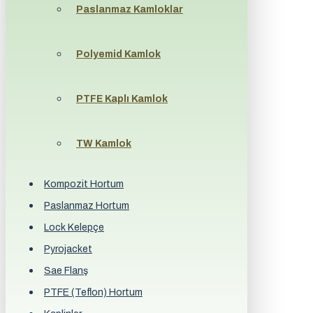
Paslanmaz Kamloklar
Polyemid Kamlok
PTFE Kaplı Kamlok
TW Kamlok
Kompozit Hortum
Paslanmaz Hortum
Lock Kelepçe
Pyrojacket
Sae Flanş
PTFE (Teflon) Hortum