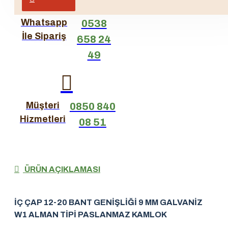
Whatsapp
0538
İle Sipariş
658 24
49
Müşteri
0850 840
Hizmetleri
08 51
ÜRÜN AÇIKLAMASI
İÇ ÇAP 12-20 BANT GENİŞLİĞİ 9 MM GALVANİZ
W1 ALMAN TİPİ PASLANMAZ KAMLOK