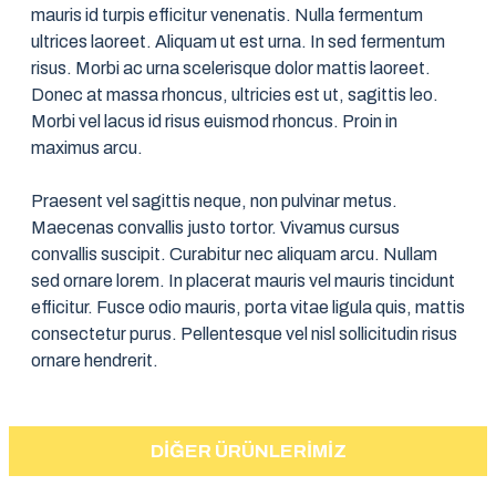
mauris id turpis efficitur venenatis. Nulla fermentum
ultrices laoreet. Aliquam ut est urna. In sed fermentum
risus. Morbi ac urna scelerisque dolor mattis laoreet.
Donec at massa rhoncus, ultricies est ut, sagittis leo.
Morbi vel lacus id risus euismod rhoncus. Proin in
maximus arcu.
Praesent vel sagittis neque, non pulvinar metus.
Maecenas convallis justo tortor. Vivamus cursus
convallis suscipit. Curabitur nec aliquam arcu. Nullam
sed ornare lorem. In placerat mauris vel mauris tincidunt
efficitur. Fusce odio mauris, porta vitae ligula quis, mattis
consectetur purus. Pellentesque vel nisl sollicitudin risus
ornare hendrerit.
DIĞER ÜRÜNLERIMIZ