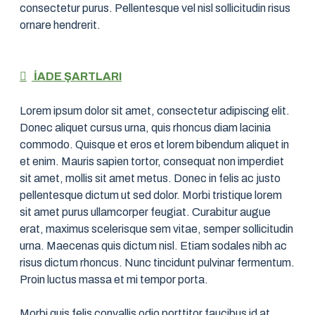
consectetur purus. Pellentesque vel nisl sollicitudin risus
ornare hendrerit.
İADE ŞARTLARI
Lorem ipsum dolor sit amet, consectetur adipiscing elit.
Donec aliquet cursus urna, quis rhoncus diam lacinia
commodo. Quisque et eros et lorem bibendum aliquet in
et enim. Mauris sapien tortor, consequat non imperdiet
sit amet, mollis sit amet metus. Donec in felis ac justo
pellentesque dictum ut sed dolor. Morbi tristique lorem
sit amet purus ullamcorper feugiat. Curabitur augue
erat, maximus scelerisque sem vitae, semper sollicitudin
urna. Maecenas quis dictum nisl. Etiam sodales nibh ac
risus dictum rhoncus. Nunc tincidunt pulvinar fermentum.
Proin luctus massa et mi tempor porta.
Morbi quis felis convallis odio porttitor faucibus id at