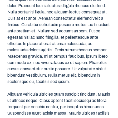
dolor. Praesent lacinia lectus id ligula rhoncus eleifend.
Nulla porta nisi ligula, nec aliquam lectus consequat ut.
Duis at est ante. Aenean consectetur eleifend velit a
finibus. Curabitur sollicitudin posuere metus, ac tincidunt
ante pretium et. Nullam sed accumsan sem. Fusce
egestas nisl ac nunc fringilla, et pellentesque ante
efficitur. In placerat erat at urna malesuada, ac
malesuada dolor sagittis. Proin rutrum rhoncus semper.
Maecenas gravida, mi ut tempus faucibus, ipsum libero
commodo ex, nec viverra lacus ex et sapien. Phasellus
cursus consectetur orci in posuere. Ut vulputate nisl ut
bibendum vestibulum. Nulla metus elit, bibendum in
scelerisque eu, facilisis sed ipsum.
Aliquam vehicula ultricies quam suscipit tincidunt. Mauris
ut ultrices neque. Class aptent taciti sociosqu ad litora
torquent per conubia nostra, per inceptos himenaeos.
Suspendisse eget lacinia massa. Mauris ultrices facilisis