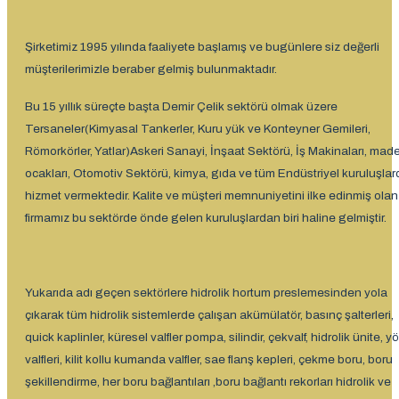
Şirketimiz 1995 yılında faaliyete başlamış ve bugünlere siz değerli
müşterilerimizle beraber gelmiş bulunmaktadır.
Bu 15 yıllık süreçte başta Demir Çelik sektörü olmak üzere
Tersaneler(Kimyasal Tankerler, Kuru yük ve Konteyner Gemileri,
Römorkörler, Yatlar)Askeri Sanayi, İnşaat Sektörü, İş Makinaları, mad
ocakları, Otomotiv Sektörü, kimya, gıda ve tüm Endüstriyel kuruluşlar
hizmet vermektedir. Kalite ve müşteri memnuniyetini ilke edinmiş olan
firmamız bu sektörde önde gelen kuruluşlardan biri haline gelmiştir.
Yukarıda adı geçen sektörlere hidrolik hortum preslemesinden yola
çıkarak tüm hidrolik sistemlerde çalışan akümülatör, basınç şalterleri,
quick kaplinler, küresel valfler pompa, silindir, çekvalf, hidrolik ünite, y
valfleri, kilit kollu kumanda valfler, sae flanş kepleri, çekme boru, boru
şekillendirme, her boru bağlantıları ,boru bağlantı rekorları hidrolik ve