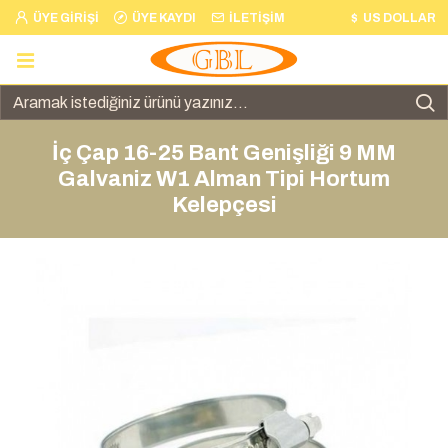
ÜYE GIRIŞI
ÜYE KAYDI
İLETIŞIM
$
US DOLLAR
İç Çap 16-25 Bant Genişliği 9 MM
Galvaniz W1 Alman Tipi Hortum
Kelepçesi