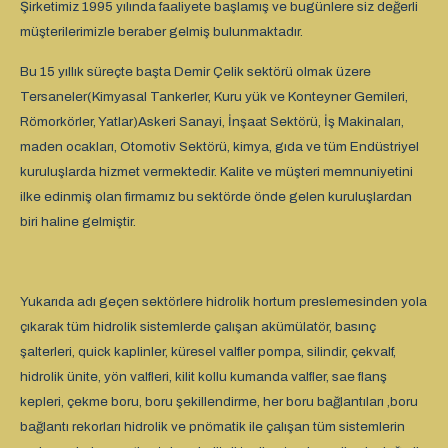
Şirketimiz 1995 yılında faaliyete başlamış ve bugünlere siz değerli
müşterilerimizle beraber gelmiş bulunmaktadır.
Bu 15 yıllık süreçte başta Demir Çelik sektörü olmak üzere
Tersaneler(Kimyasal Tankerler, Kuru yük ve Konteyner Gemileri,
Römorkörler, Yatlar)Askeri Sanayi, İnşaat Sektörü, İş Makinaları,
maden ocakları, Otomotiv Sektörü, kimya, gıda ve tüm Endüstriyel
kuruluşlarda hizmet vermektedir. Kalite ve müşteri memnuniyetini
ilke edinmiş olan firmamız bu sektörde önde gelen kuruluşlardan
biri haline gelmiştir.
Yukarıda adı geçen sektörlere hidrolik hortum preslemesinden yola
çıkarak tüm hidrolik sistemlerde çalışan akümülatör, basınç
şalterleri, quick kaplinler, küresel valfler pompa, silindir, çekvalf,
hidrolik ünite, yön valfleri, kilit kollu kumanda valfler, sae flanş
kepleri, çekme boru, boru şekillendirme, her boru bağlantıları ,boru
bağlantı rekorları hidrolik ve pnömatik ile çalışan tüm sistemlerin