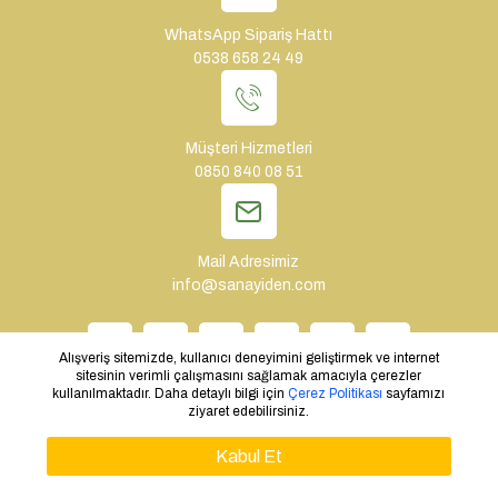
WhatsApp Sipariş Hattı
0538 658 24 49
Müşteri Hizmetleri
0850 840 08 51
Mail Adresimiz
info@sanayiden.com
Alışveriş sitemizde, kullanıcı deneyimini geliştirmek ve internet
sitesinin verimli çalışmasını sağlamak amacıyla çerezler
kullanılmaktadır. Daha detaylı bilgi için
Çerez Politikası
sayfamızı
ziyaret edebilirsiniz.
WHATSAPP SIPARIŞ
Copyright © 2024 - Tüm Hakları Saklıdır. Tasarım: Sanayiden.com
Kabul Et
TEKLIF AL