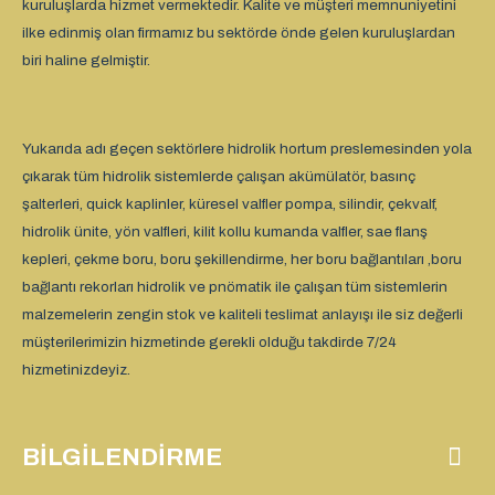
kuruluşlarda hizmet vermektedir. Kalite ve müşteri memnuniyetini
ilke edinmiş olan firmamız bu sektörde önde gelen kuruluşlardan
biri haline gelmiştir.
Yukarıda adı geçen sektörlere hidrolik hortum preslemesinden yola
çıkarak tüm hidrolik sistemlerde çalışan akümülatör, basınç
şalterleri, quick kaplinler, küresel valfler pompa, silindir, çekvalf,
hidrolik ünite, yön valfleri, kilit kollu kumanda valfler, sae flanş
kepleri, çekme boru, boru şekillendirme, her boru bağlantıları ,boru
bağlantı rekorları hidrolik ve pnömatik ile çalışan tüm sistemlerin
malzemelerin zengin stok ve kaliteli teslimat anlayışı ile siz değerli
müşterilerimizin hizmetinde gerekli olduğu takdirde 7/24
hizmetinizdeyiz.
BILGILENDIRME