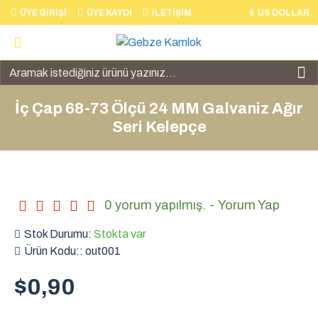
ÜYE GIRIŞI
ÜYE KAYDI
İLETIŞIM
$
US DOLLAR
İç Çap 68-73 Ölçü 24 MM Galvaniz Ağır
Seri Kelepçe
0 yorum yapılmış.
-
Yorum Yap
Stok Durumu:
Stokta var
Ürün Kodu::
out001
$0,90