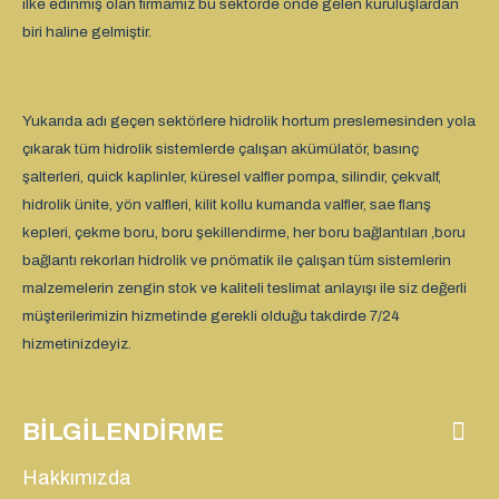
ilke edinmiş olan firmamız bu sektörde önde gelen kuruluşlardan
biri haline gelmiştir.
Yukarıda adı geçen sektörlere hidrolik hortum preslemesinden yola
çıkarak tüm hidrolik sistemlerde çalışan akümülatör, basınç
şalterleri, quick kaplinler, küresel valfler pompa, silindir, çekvalf,
hidrolik ünite, yön valfleri, kilit kollu kumanda valfler, sae flanş
kepleri, çekme boru, boru şekillendirme, her boru bağlantıları ,boru
bağlantı rekorları hidrolik ve pnömatik ile çalışan tüm sistemlerin
malzemelerin zengin stok ve kaliteli teslimat anlayışı ile siz değerli
müşterilerimizin hizmetinde gerekli olduğu takdirde 7/24
hizmetinizdeyiz.
BILGILENDIRME
Hakkımızda