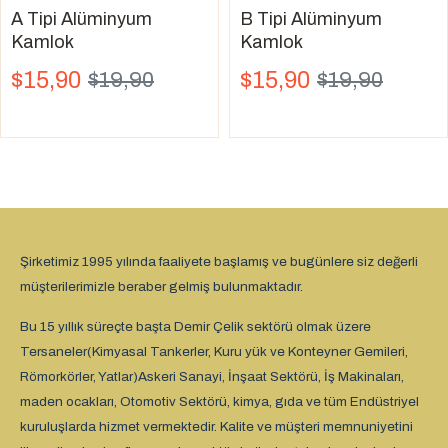
A Tipi Alüminyum
B Tipi Alüminyum
Kamlok
Kamlok
$15,90
$15,90
$19,90
$19,90
Şirketimiz 1995 yılında faaliyete başlamış ve bugünlere siz değerli
müşterilerimizle beraber gelmiş bulunmaktadır.
Bu 15 yıllık süreçte başta Demir Çelik sektörü olmak üzere
Tersaneler(Kimyasal Tankerler, Kuru yük ve Konteyner Gemileri,
Römorkörler, Yatlar)Askeri Sanayi, İnşaat Sektörü, İş Makinaları,
maden ocakları, Otomotiv Sektörü, kimya, gıda ve tüm Endüstriyel
kuruluşlarda hizmet vermektedir. Kalite ve müşteri memnuniyetini