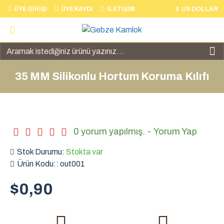
ÜYE GIRIŞI
ÜYE KAYDI
İLETIŞIM
$
US DOLLAR
35 MM Silikonlu Hortum Koruma Kılıfı
0 yorum yapılmış.
-
Yorum Yap
Stok Durumu:
Stokta var
Ürün Kodu::
out001
$0,90