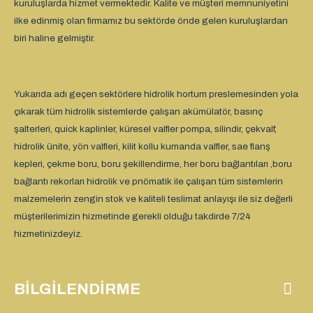
kuruluşlarda hizmet vermektedir. Kalite ve müşteri memnuniyetini
ilke edinmiş olan firmamız bu sektörde önde gelen kuruluşlardan
biri haline gelmiştir.
Yukarıda adı geçen sektörlere hidrolik hortum preslemesinden yola
çıkarak tüm hidrolik sistemlerde çalışan akümülatör, basınç
şalterleri, quick kaplinler, küresel valfler pompa, silindir, çekvalf,
hidrolik ünite, yön valfleri, kilit kollu kumanda valfler, sae flanş
kepleri, çekme boru, boru şekillendirme, her boru bağlantıları ,boru
bağlantı rekorları hidrolik ve pnömatik ile çalışan tüm sistemlerin
malzemelerin zengin stok ve kaliteli teslimat anlayışı ile siz değerli
müşterilerimizin hizmetinde gerekli olduğu takdirde 7/24
hizmetinizdeyiz.
BILGILENDIRME