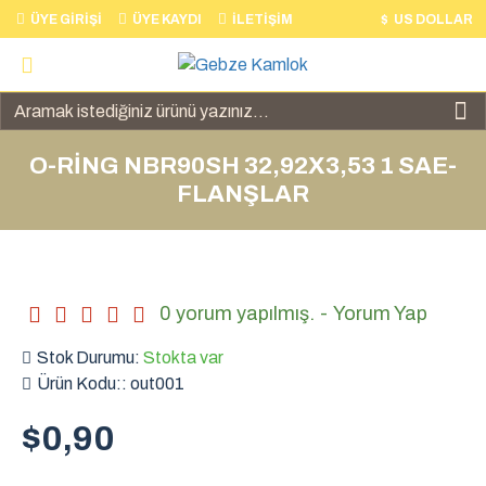
ÜYE GIRIŞI
ÜYE KAYDI
İLETIŞIM
$
US DOLLAR
O-RİNG NBR90SH 32,92X3,53 1 SAE-
FLANŞLAR
0 yorum yapılmış.
-
Yorum Yap
Stok Durumu:
Stokta var
Ürün Kodu::
out001
$0,90