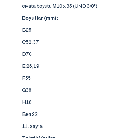
cıvata boyutu M10 x 35 (UNC 3/8")
Boyutlar (mm):
B25
C52,37
D70
E 26,19
F55
G38
H18
Ben 22
11.
sayfa