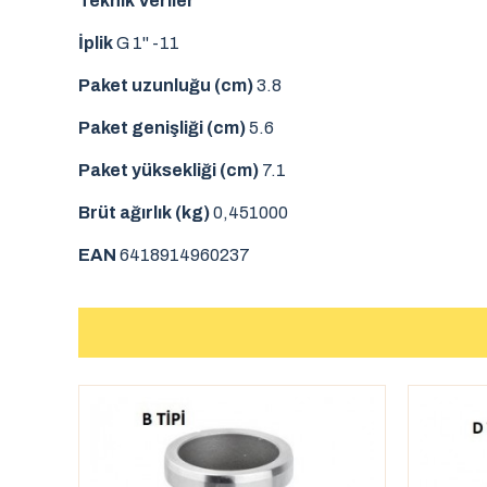
Teknik Veriler
İplik
G 1" -11
Paket uzunluğu (cm)
3.8
Paket genişliği (cm)
5.6
Paket yüksekliği (cm)
7.1
Brüt ağırlık (kg)
0,451000
EAN
6418914960237