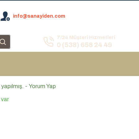
info@sanayiden.com
7/24 Müşteri Hizmetleri
0 (538) 658 24 49
 yapılmış.
-
Yorum Yap
 var