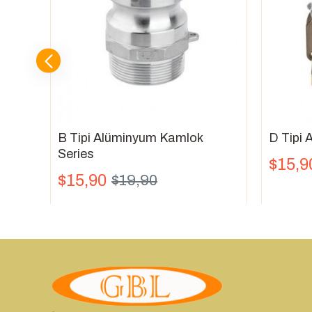
mlok
B Tipi Alüminyum Kamlok
D Tipi
Series
$15,9
$15,90
$19,90