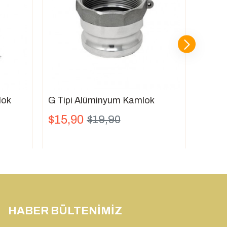
lok
G Tipi Alüminyum Kamlok
$15,90
$19,90
HABER BÜLTENIMIZ