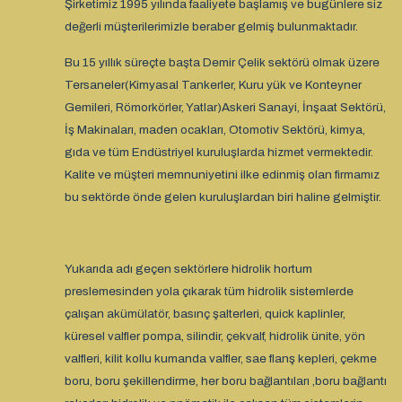
Şirketimiz 1995 yılında faaliyete başlamış ve bugünlere siz
değerli müşterilerimizle beraber gelmiş bulunmaktadır.
Bu 15 yıllık süreçte başta Demir Çelik sektörü olmak üzere
Tersaneler(Kimyasal Tankerler, Kuru yük ve Konteyner
Gemileri, Römorkörler, Yatlar)Askeri Sanayi, İnşaat Sektörü,
İş Makinaları, maden ocakları, Otomotiv Sektörü, kimya,
gıda ve tüm Endüstriyel kuruluşlarda hizmet vermektedir.
Kalite ve müşteri memnuniyetini ilke edinmiş olan firmamız
bu sektörde önde gelen kuruluşlardan biri haline gelmiştir.
Yukarıda adı geçen sektörlere hidrolik hortum
preslemesinden yola çıkarak tüm hidrolik sistemlerde
çalışan akümülatör, basınç şalterleri, quick kaplinler,
küresel valfler pompa, silindir, çekvalf, hidrolik ünite, yön
valfleri, kilit kollu kumanda valfler, sae flanş kepleri, çekme
boru, boru şekillendirme, her boru bağlantıları ,boru bağlantı